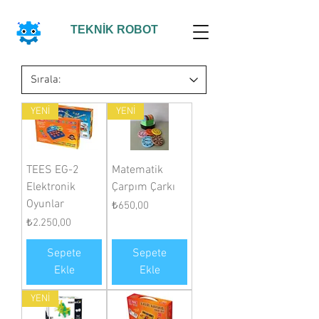
TEKNİK ROBOT
YENİ
YENİ
TEES EG-2
Matematik
Elektronik
Çarpım Çarkı
Oyunlar
Fiyat
₺650,00
Fiyat
₺2.250,00
Sepete
Sepete
Ekle
Ekle
YENİ