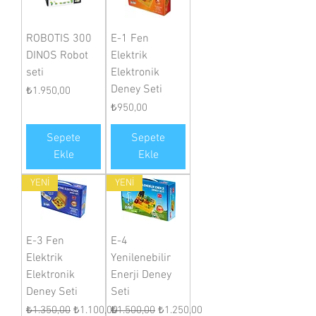
ROBOTIS 300
E-1 Fen
DINOS Robot
Elektrik
seti
Elektronik
Deney Seti
Fiyat
₺1.950,00
Fiyat
₺950,00
Sepete
Sepete
Ekle
Ekle
YENİ
YENİ
E-3 Fen
E-4
Elektrik
Yenilenebilir
Elektronik
Enerji Deney
Deney Seti
Seti
Normal Fiyat
İndirimli Fiyat
Normal Fiyat
İndirimli Fiyat
₺1.350,00
₺1.100,00
₺1.500,00
₺1.250,00