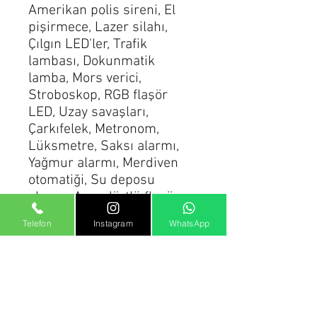
Amerikan polis sireni, El
pişirmece, Lazer silahı,
Çılgın LED'ler, Trafik
lambası, Dokunmatik
lamba, Mors verici,
Stroboskop, RGB flaşör
LED, Uzay savaşları,
Çarkıfelek, Metronom,
Lüksmetre, Saksı alarmı,
Yağmur alarmı, Merdiven
otomatiği, Su deposu
alarmı, Araç dörtlü flaşör,
Deniz feneri, İletken test
Telefon
Instagram
WhatsApp
aleti, Yangın dedektörü,
ve daha birçok eğlenceli
oyun!
Devreleri kullanım