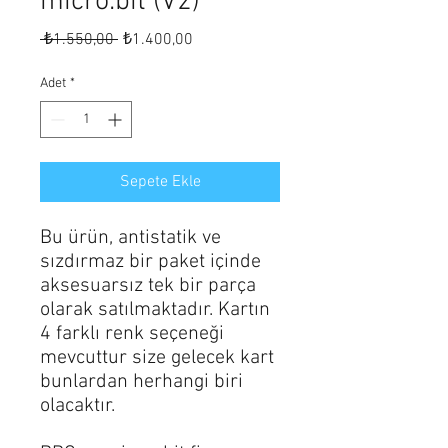
micro:bit (V2)
Normal
İndirimli
 ₺1.550,00 
₺1.400,00
Fiyat
Fiyat
Adet
*
Sepete Ekle
Bu ürün, antistatik ve
sızdırmaz bir paket içinde
aksesuarsız tek bir parça
olarak satılmaktadır. Kartın
4 farklı renk seçeneği
mevcuttur size gelecek kart
bunlardan herhangi biri
olacaktır.