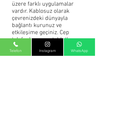
üzere farklı uygulamalar
vardır. Kablosuz olarak
çevrenizdeki dünyayla
bağlantı kurunuz ve
etkileşime geçiniz. Cep
telefonlarına ve tabletlere
bağlanmak, selfie çekmek
Telefon
Instagram
WhatsApp
veya müzikleri çalma
listelerinize taşımak için
BLE (
B
luetooth
L
ow
E
nergy) kullanınız.
micro: bit versiyon 2 ürünü
sadece tek kart fiyatıdır.
ÜRÜN BİLGİLERİ
Ürün Teknik Özellikleri
: